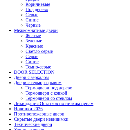
Коричневые
Под дерево
Серые
Синие
Черные
Межкомнатные двери
Желтые
Зеленые
Красные
Светло-серые
Серые
Синие
Темно-серые
DOOR SELECTION
Двери с зеркалом
Двери с терморазрывом
Термодвери под дерево
Термодвери с ковкой
Термодвери со стеклом
Ликвидация Остатков по низким ценам
Новинки 2026
Противопожарные двери
Скрытые двери невидимки
Технические двери
Уличные двери