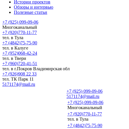
Истории проектов
Обзоры и интервью
Полезные статьи
+7 (925) 099-09-06
Многоканальный
+7 (920)770-11-77
тел. в Тула
+7 (4842)75-75-90
тел. в Калуге
+7 (952)068-42-24
тел. в Твери
+7 (960)720-41-51
тел. в г.Покров Владимирская обл
+7 (926)908 22 33
тел. ТК Парк 11
5171174@mail.ru
+7 (925) 099-09-06
5171174@mail.ru
+7 (925) 099-09-06
Многоканальный
+7 (920)770-11-77
тел. в Тула
+7 (4842)75-75-90