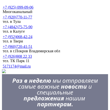
+7 (925) 099-09-06
Многоканальный
+7 (920)770-11-77
тел. в Тула
+7 (4842)75-75-90
тел. в Калуге
+7 (952)068-42-24
тел. в Твери
+7 (960)720-41-51
тел. в г.Покров Владимирская обл
+7 (926)908 22 33
тел. ТК Парк 11
5171174@mail.ru
Раз в неделю
мы отправляем
самые важные
новости
и
специальные
предложения
нашим
партнерам.