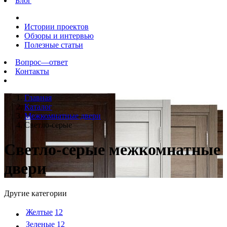
Блог
Истории проектов
Обзоры и интервью
Полезные статьи
Вопрос—ответ
Контакты
Главная
Каталог
Межкомнатные двери
Светло-серые
Светло-серые межкомнатные
двери
Другие категории
Желтые
12
Зеленые
12