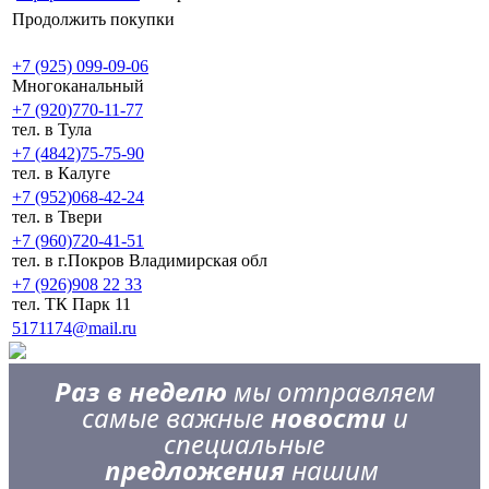
Продолжить покупки
+7 (925) 099-09-06
Многоканальный
+7 (920)770-11-77
тел. в Тула
+7 (4842)75-75-90
тел. в Калуге
+7 (952)068-42-24
тел. в Твери
+7 (960)720-41-51
тел. в г.Покров Владимирская обл
+7 (926)908 22 33
тел. ТК Парк 11
5171174@mail.ru
Раз в неделю
мы отправляем
самые важные
новости
и
специальные
предложения
нашим