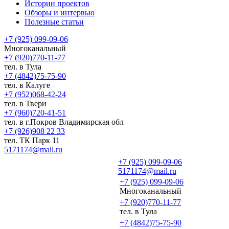
Истории проектов
Обзоры и интервью
Полезные статьи
+7 (925) 099-09-06
Многоканальный
+7 (920)770-11-77
тел. в Тула
+7 (4842)75-75-90
тел. в Калуге
+7 (952)068-42-24
тел. в Твери
+7 (960)720-41-51
тел. в г.Покров Владимирская обл
+7 (926)908 22 33
тел. ТК Парк 11
5171174@mail.ru
+7 (925) 099-09-06
5171174@mail.ru
+7 (925) 099-09-06
Многоканальный
+7 (920)770-11-77
тел. в Тула
+7 (4842)75-75-90