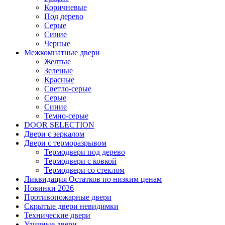
Коричневые
Под дерево
Серые
Синие
Черные
Межкомнатные двери
Желтые
Зеленые
Красные
Светло-серые
Серые
Синие
Темно-серые
DOOR SELECTION
Двери с зеркалом
Двери с терморазрывом
Термодвери под дерево
Термодвери с ковкой
Термодвери со стеклом
Ликвидация Остатков по низким ценам
Новинки 2026
Противопожарные двери
Скрытые двери невидимки
Технические двери
Уличные двери