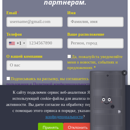
партнерам.
Email
*
Имя
Телефон
Ваше расположение
+1
О вашей компании
Да, пожалуйста уведомляйте
меня о новостях, событиях и
предложениях
*
×
Подписываясь на рассылку, вы соглашаетесь с
Правилами
пользования и Политикой конфиденциальности
и даете согласие
на использование файлов cookie и передачу своих персональных
К сайту подключен сервис веб-аналитики Яндекс Метрика,
данных
*
использующий cookie-файлы для анализа пользовательской
активности. Вы даете согласие на обработку персональных данных
Получать прайсы, узнавать о новинках и акциях
с помощью этого сервиса в порядке, указанном в
Политике
конфиденциальности
?
Спасибо, я уже подписан
Принять
Отклонить