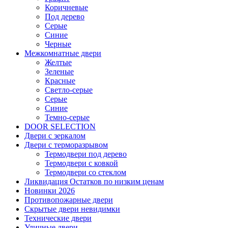
Коричневые
Под дерево
Серые
Синие
Черные
Межкомнатные двери
Желтые
Зеленые
Красные
Светло-серые
Серые
Синие
Темно-серые
DOOR SELECTION
Двери с зеркалом
Двери с терморазрывом
Термодвери под дерево
Термодвери с ковкой
Термодвери со стеклом
Ликвидация Остатков по низким ценам
Новинки 2026
Противопожарные двери
Скрытые двери невидимки
Технические двери
Уличные двери