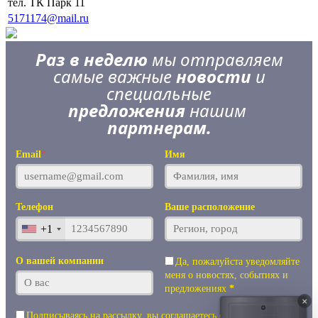
тел. ТК Парк 11
5171174@mail.ru
Раз в неделю
мы отправляем
самые важные
новости
и
специальные
предложения
нашим
партнерам.
Email
*
Имя
Телефон
Ваше расположение
+1
О вашей компании
Да, пожалуйста уведомляйте
меня о новостях, событиях и
предложениях
*
×
Подписываясь на рассылку, вы соглашаетесь с
Правилами