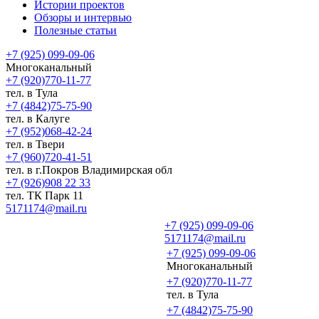
Истории проектов
Обзоры и интервью
Полезные статьи
+7 (925) 099-09-06
Многоканальный
+7 (920)770-11-77
тел. в Тула
+7 (4842)75-75-90
тел. в Калуге
+7 (952)068-42-24
тел. в Твери
+7 (960)720-41-51
тел. в г.Покров Владимирская обл
+7 (926)908 22 33
тел. ТК Парк 11
5171174@mail.ru
+7 (925) 099-09-06
5171174@mail.ru
+7 (925) 099-09-06
Многоканальный
+7 (920)770-11-77
тел. в Тула
+7 (4842)75-75-90